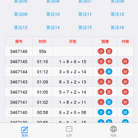
算法05
算法06
算法07
算法08
算法09
算法10
算法11
算法12
算法13
算法14
算法15
算法16
期号
时间
开奖
预测
对错
3467146
55s
小
双
3467145
01:16
1 + 8 + 6 = 15
大
单
对
3467144
01:12
3 + 9 + 2 = 14
大
单
对
3467143
01:09
8 + 3 + 2 = 13
小
单
对
3467142
01:05
5 + 7 + 2 = 14
大
双
对
3467141
01:02
1 + 8 + 2 = 11
小
双
对
3467140
00:58
6 + 2 + 0 = 08
大
单
错
3467139
00:55
9 + 6 + 0 = 15
小
双
错
3467138
00:51
1 + 0 + 1 = 02
大
双
对
预测
走势
间隔