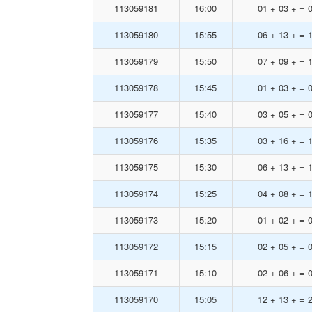
113059181
16:00
01 + 03 + = 
113059180
15:55
06 + 13 + = 
113059179
15:50
07 + 09 + = 
113059178
15:45
01 + 03 + = 
113059177
15:40
03 + 05 + = 
113059176
15:35
03 + 16 + = 
113059175
15:30
06 + 13 + = 
113059174
15:25
04 + 08 + = 
113059173
15:20
01 + 02 + = 
113059172
15:15
02 + 05 + = 
113059171
15:10
02 + 06 + = 
113059170
15:05
12 + 13 + = 