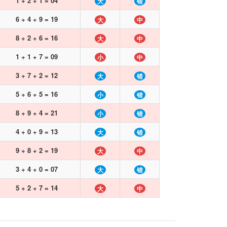
1 + 2 + 1 = 04
大
错
6 + 4 + 9 = 19
大
中
8 + 2 + 6 = 16
大
中
1 + 1 + 7 = 09
小
中
3 + 7 + 2 = 12
大
错
5 + 6 + 5 = 16
小
错
8 + 9 + 4 = 21
小
错
4 + 0 + 9 = 13
大
错
9 + 8 + 2 = 19
大
中
3 + 4 + 0 = 07
大
错
5 + 2 + 7 = 14
大
中