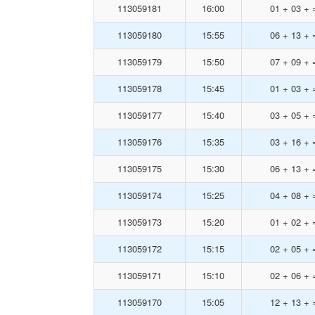
113059181
16:00
01 + 03 + 
113059180
15:55
06 + 13 + 
113059179
15:50
07 + 09 + 
113059178
15:45
01 + 03 + 
113059177
15:40
03 + 05 + 
113059176
15:35
03 + 16 + 
113059175
15:30
06 + 13 + 
113059174
15:25
04 + 08 + 
113059173
15:20
01 + 02 + 
113059172
15:15
02 + 05 + 
113059171
15:10
02 + 06 + 
113059170
15:05
12 + 13 + 