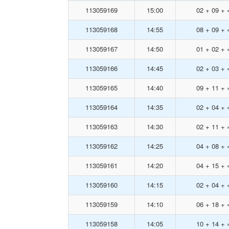
113059169
15:00
02 + 09 + 
113059168
14:55
08 + 09 + 
113059167
14:50
01 + 02 + 
113059166
14:45
02 + 03 + 
113059165
14:40
09 + 11 + 
113059164
14:35
02 + 04 + 
113059163
14:30
02 + 11 + 
113059162
14:25
04 + 08 + 
113059161
14:20
04 + 15 + 
113059160
14:15
02 + 04 + 
113059159
14:10
06 + 18 + 
113059158
14:05
10 + 14 + 