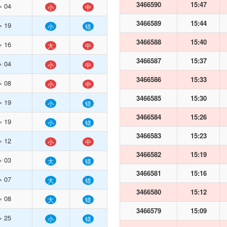
3466590
15:47
= 04
小
中
3466589
15:44
= 19
小
错
3466588
15:40
= 16
大
中
3466587
15:37
= 04
小
中
3466586
15:33
= 08
小
中
3466585
15:30
= 19
小
错
3466584
15:26
= 19
小
错
3466583
15:23
= 12
小
中
3466582
15:19
= 03
大
错
3466581
15:16
= 07
大
错
3466580
15:12
= 08
大
错
3466579
15:09
= 25
小
错