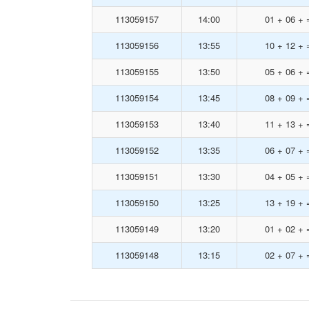
113059157
14:00
01 + 06 + 
113059156
13:55
10 + 12 + 
113059155
13:50
05 + 06 + 
113059154
13:45
08 + 09 + 
113059153
13:40
11 + 13 + 
113059152
13:35
06 + 07 + 
113059151
13:30
04 + 05 + 
113059150
13:25
13 + 19 + 
113059149
13:20
01 + 02 + 
113059148
13:15
02 + 07 + 