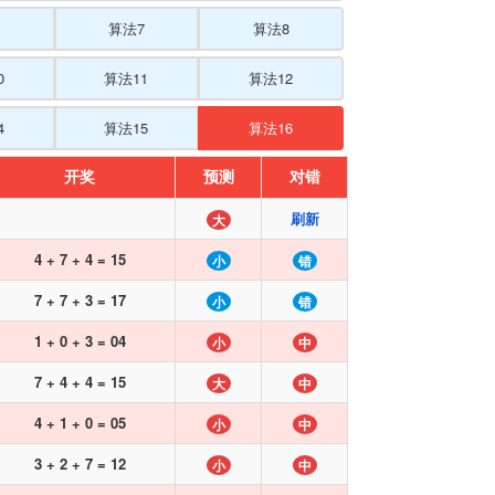
6
算法7
算法8
0
算法11
算法12
4
算法15
算法16
开奖
预测
对错
刷新
大
4 + 7 + 4 = 15
小
错
7 + 7 + 3 = 17
小
错
1 + 0 + 3 = 04
小
中
7 + 4 + 4 = 15
大
中
4 + 1 + 0 = 05
小
中
3 + 2 + 7 = 12
小
中