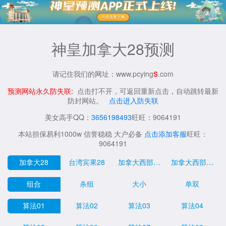
神皇加拿大28预测
s
请记住我们的网址：www.pcying
.com
预测网站永久防失联:
点击打不开，可返回重新点击，自动跳转最新
防封网站。
点击进入防失联
美女高手QQ：
3656198493
旺旺：9064191
本站担保易利1000w 信誉稳稳 大户必备
点击添加客服
旺旺：
9064191
加拿大28
台湾宾果28
加拿大西部28
加拿大西部pc
组合
杀组
大小
单双
算法01
算法02
算法03
算法04