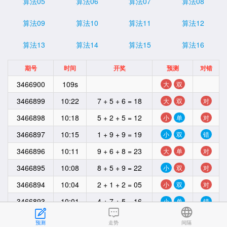
算法05
算法06
算法07
算法08
算法09
算法10
算法11
算法12
算法13
算法14
算法15
算法16
期号
时间
开奖
预测
对错
3466900
109s
大
双
3466899
10:22
7 + 5 + 6 = 18
大
双
对
3466898
10:18
5 + 2 + 5 = 12
小
单
对
3466897
10:15
1 + 9 + 9 = 19
小
双
错
3466896
10:11
9 + 6 + 8 = 23
大
单
对
3466895
10:08
8 + 5 + 9 = 22
小
双
对
3466894
10:04
2 + 1 + 2 = 05
小
双
对
3466893
10:01
4 + 7 + 5 = 16
小
单
错
3466892
09:57
6 + 4 + 4 = 14
小
单
错
预测
走势
间隔