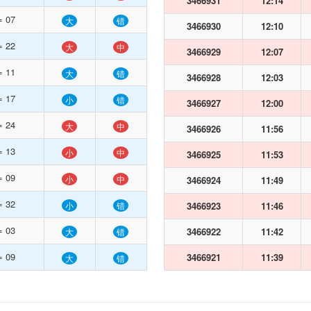
3466931
12:14
= 07
大
错
3466930
12:10
= 22
大
中
3466929
12:07
= 11
大
错
3466928
12:03
= 17
小
错
3466927
12:00
= 24
大
中
3466926
11:56
= 13
小
中
3466925
11:53
= 09
小
中
3466924
11:49
= 32
小
错
3466923
11:46
= 03
3466922
11:42
大
错
= 09
3466921
11:39
大
错