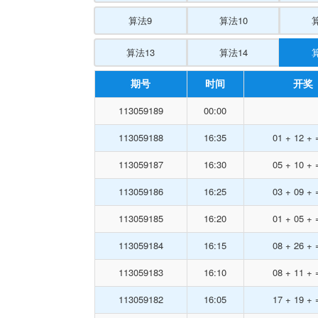
算法9
算法10
算法13
算法14
期号
时间
开奖
113059189
00:00
113059188
16:35
01 + 12 + 
113059187
16:30
05 + 10 + 
113059186
16:25
03 + 09 + 
113059185
16:20
01 + 05 + 
113059184
16:15
08 + 26 + 
113059183
16:10
08 + 11 + 
113059182
16:05
17 + 19 + 