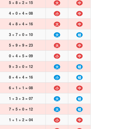
5 + 8 + 2 = 15
大
中
4 + 0 + 4 = 08
小
中
4 + 8 + 4 = 16
大
中
3 + 7 + 0 = 10
大
错
5 + 9 + 9 = 23
大
中
0 + 4 + 5 = 09
小
中
9 + 3 + 0 = 12
大
错
8 + 4 + 4 = 16
小
错
6 + 1 + 1 = 08
小
中
1 + 3 + 3 = 07
大
错
7 + 5 + 0 = 12
大
错
1 + 1 + 2 = 04
小
中