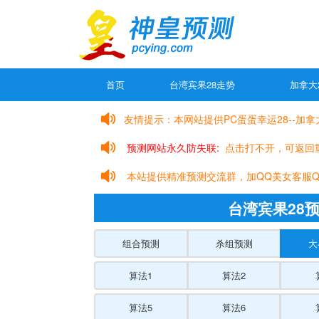
首页
台湾宾果28走势
加拿大
友情提示：本网站提供PC蛋蛋幸运28--加
预测网站永久防失联:
点击打不开，可返回
本站提供精准预测交流群，加QQ美女客服QQ 
台湾宾果28
组合预测
杀组预测
大
算法1
算法2
算法5
算法6