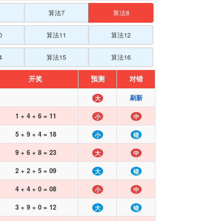
6
算法7
算法8
0
算法11
算法12
4
算法15
算法16
开奖
预测
对错
刷新
大
1 + 4 + 6 = 11
小
中
5 + 9 + 4 = 18
小
错
9 + 6 + 8 = 23
大
中
2 + 2 + 5 = 09
大
错
4 + 4 + 0 = 08
小
中
3 + 9 + 0 = 12
大
错