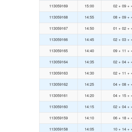
113059169
15:00
02 + 09 + 
113059168
14:55
08 + 09 + 
113059167
14:50
01 + 02 + 
113059166
14:45
02 + 03 + 
113059165
14:40
09 + 11 + 
113059164
14:35
02 + 04 + 
113059163
14:30
02 + 11 + 
113059162
14:25
04 + 08 + 
113059161
14:20
04 + 15 + 
113059160
14:15
02 + 04 + 
113059159
14:10
06 + 18 + 
113059158
14:05
10 + 14 + 