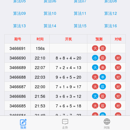
算法05
算法06
算法07
算法08
算法09
算法10
算法11
算法12
算法13
算法14
算法15
算法16
期号
时间
开奖
预测
对错
3466691
156s
大
双
3466690
22:10
8 + 8 + 4 = 20
小
双
对
3466689
22:07
7 + 2 + 4 = 13
大
单
对
3466688
22:03
9 + 6 + 5 = 20
大
单
对
3466687
22:00
7 + 1 + 9 = 17
大
双
对
3466686
21:56
3 + 6 + 3 = 12
大
双
对
3466685
21:53
7 + 6 + 5 = 18
大
双
对
3466684
21:49
9 + 7 + 7 = 23
大
双
对
3466683
21:46
7 + 9 + 1 = 17
大
单
对
预测
走势
间隔