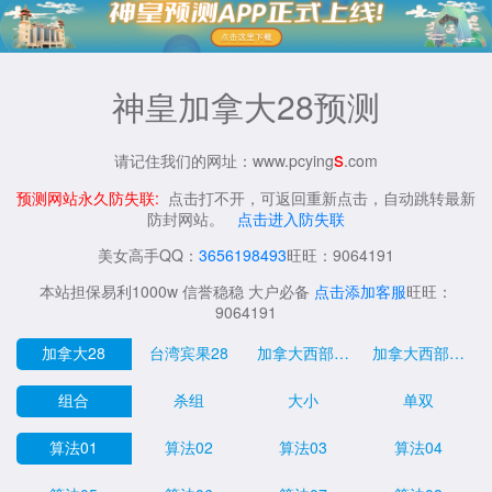
神皇加拿大28预测
s
请记住我们的网址：www.pcying
.com
预测网站永久防失联:
点击打不开，可返回重新点击，自动跳转最新
防封网站。
点击进入防失联
美女高手QQ：
3656198493
旺旺：9064191
本站担保易利1000w 信誉稳稳 大户必备
点击添加客服
旺旺：
9064191
加拿大28
台湾宾果28
加拿大西部28
加拿大西部pc
组合
杀组
大小
单双
算法01
算法02
算法03
算法04