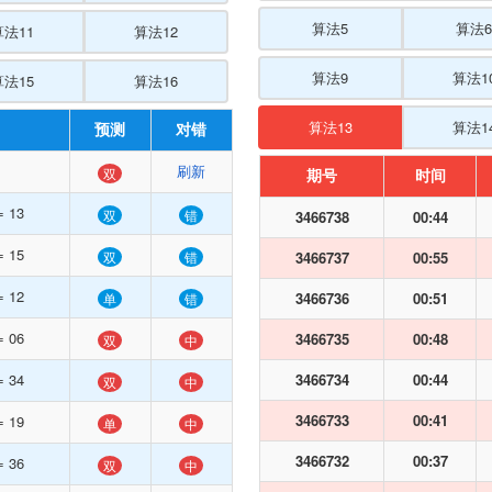
算法5
算法
算法11
算法12
算法9
算法1
算法15
算法16
算法13
算法1
预测
对错
刷新
双
期号
时间
= 13
双
错
3466738
00:44
= 15
双
错
3466737
00:55
= 12
3466736
00:51
单
错
= 06
3466735
00:48
双
中
= 34
3466734
00:44
双
中
3466733
00:41
= 19
单
中
3466732
00:37
= 36
双
中