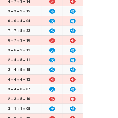
4 + 7 + 3 = 14
大
中
3 + 3 + 9 = 15
小
错
0 + 0 + 4 = 04
大
错
7 + 7 + 8 = 22
小
错
6 + 7 + 3 = 16
大
中
3 + 6 + 2 = 11
大
错
2 + 4 + 5 = 11
大
错
2 + 4 + 9 = 15
小
错
4 + 4 + 4 = 12
小
中
3 + 4 + 0 = 07
大
错
2 + 3 + 5 = 10
小
中
3 + 1 + 1 = 05
大
错