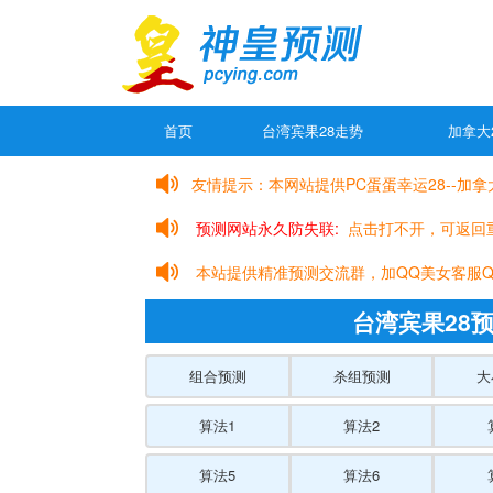
首页
台湾宾果28走势
加拿大
友情提示：本网站提供PC蛋蛋幸运28--加
预测网站永久防失联:
点击打不开，可返回
本站提供精准预测交流群，加QQ美女客服QQ 
台湾宾果28
组合预测
杀组预测
大
算法1
算法2
算法5
算法6