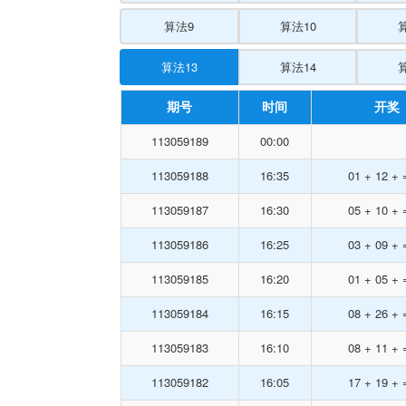
算法9
算法10
算法13
算法14
期号
时间
开奖
113059189
00:00
113059188
16:35
01 + 12 + 
113059187
16:30
05 + 10 + 
113059186
16:25
03 + 09 + 
113059185
16:20
01 + 05 + 
113059184
16:15
08 + 26 + 
113059183
16:10
08 + 11 + 
113059182
16:05
17 + 19 + 