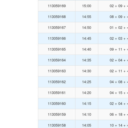
113059169
15:00
02 + 09 + 
113059168
14:55
08 + 09 + 
113059167
14:50
01 + 02 + 
113059166
14:45
02 + 03 + 
113059165
14:40
09 + 11 + 
113059164
14:35
02 + 04 + 
113059163
14:30
02 + 11 + 
113059162
14:25
04 + 08 + 
113059161
14:20
04 + 15 + 
113059160
14:15
02 + 04 + 
113059159
14:10
06 + 18 + 
113059158
14:05
10 + 14 + 