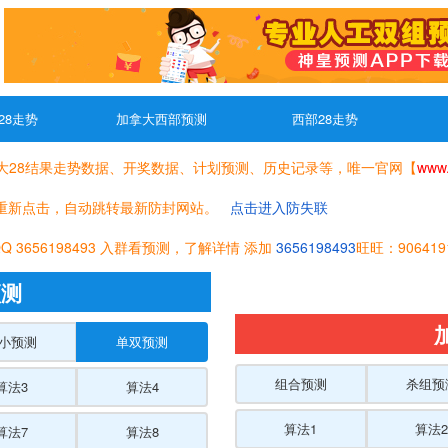
28走势
加拿大西部预测
西部28走势
拿大28结果走势数据、开奖数据、计划预测、历史记录等，唯一官网【
www.
重新点击，自动跳转最新防封网站。
点击进入防失联
3656198493 入群看预测，了解详情 添加
3656198493
旺旺：906419
预测
小预测
单双预测
组合预测
杀组预
算法3
算法4
算法1
算法
算法7
算法8