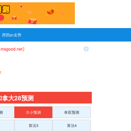
西部pc走势
msgood.net
】
1
加拿大28预测
测
大小预测
单双预测
2
算法3
算法4