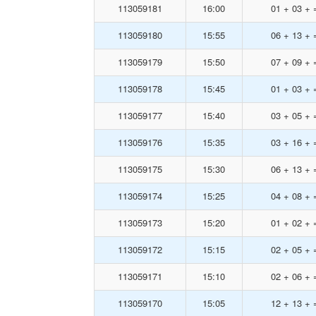
113059181
16:00
01 + 03 + 
113059180
15:55
06 + 13 + 
113059179
15:50
07 + 09 + 
113059178
15:45
01 + 03 + 
113059177
15:40
03 + 05 + 
113059176
15:35
03 + 16 + 
113059175
15:30
06 + 13 + 
113059174
15:25
04 + 08 + 
113059173
15:20
01 + 02 + 
113059172
15:15
02 + 05 + 
113059171
15:10
02 + 06 + 
113059170
15:05
12 + 13 + 