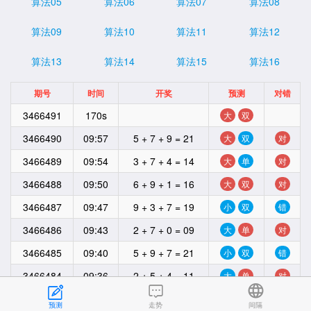
算法05
算法06
算法07
算法08
算法09
算法10
算法11
算法12
算法13
算法14
算法15
算法16
期号
时间
开奖
预测
对错
3466491
170s
大
双
3466490
09:57
5 + 7 + 9 = 21
大
双
对
3466489
09:54
3 + 7 + 4 = 14
大
单
对
3466488
09:50
6 + 9 + 1 = 16
大
双
对
3466487
09:47
9 + 3 + 7 = 19
小
双
错
3466486
09:43
2 + 7 + 0 = 09
大
单
对
3466485
09:40
5 + 9 + 7 = 21
小
双
错
3466484
09:36
2 + 5 + 4 = 11
大
单
对
3466483
09:33
8 + 3 + 7 = 18
大
单
对
预测
走势
间隔