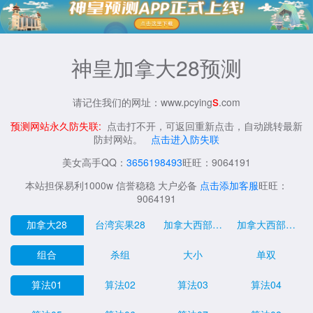
神皇加拿大28预测
s
请记住我们的网址：www.pcying
.com
预测网站永久防失联:
点击打不开，可返回重新点击，自动跳转最新
防封网站。
点击进入防失联
美女高手QQ：
3656198493
旺旺：9064191
本站担保易利1000w 信誉稳稳 大户必备
点击添加客服
旺旺：
9064191
加拿大28
台湾宾果28
加拿大西部28
加拿大西部pc
组合
杀组
大小
单双
算法01
算法02
算法03
算法04