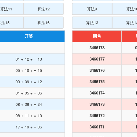
算法11
算法12
算法9
算法1
算法15
算法16
算法13
算法1
开奖
期号
3466178
0
01 + 12 + = 13
3466177
1
05 + 10 + = 15
3466176
1
03 + 09 + = 12
3466175
1
01 + 05 + = 06
3466174
1
08 + 26 + = 34
3466173
1
08 + 11 + = 19
3466172
1
17 + 19 + = 36
3466171
1