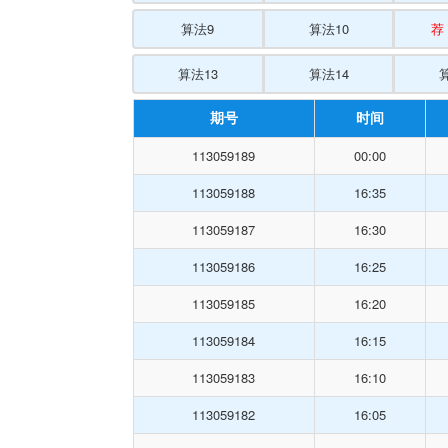
算法9
算法10
荐
算法13
算法14
期号
时间
113059189
00:00
113059188
16:35
113059187
16:30
113059186
16:25
113059185
16:20
113059184
16:15
113059183
16:10
113059182
16:05