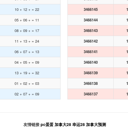
10 + 12 + = 22
3466145
1
05 + 06 + = 11
3466144
1
08 + 09 + = 17
3466143
1
11 + 13 + = 24
3466142
1
06 + 07 + = 13
3466141
1
04 + 05 + = 09
3466140
1
13 + 19 + = 32
3466139
1
01 + 02 + = 03
3466138
1
02 + 07 + = 09
3466137
1
友情链接
pc蛋蛋
加拿大28
幸运28
加拿大预测