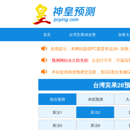
首页
台湾宾果28走势
加拿大
友情提示：本网站提供PC蛋蛋幸运28--加
预测网站永久防失联:
点击打不开，可返回
本站提供精准预测交流群，加QQ美女客服QQ 
台湾宾果28
组合预测
杀组预测
大
算法1
算法2
算法5
算法6