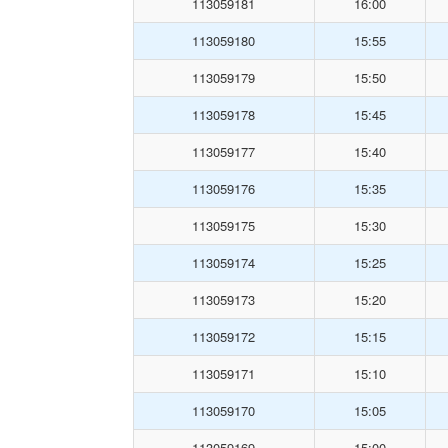
113059181
16:00
113059180
15:55
113059179
15:50
113059178
15:45
113059177
15:40
113059176
15:35
113059175
15:30
113059174
15:25
113059173
15:20
113059172
15:15
113059171
15:10
113059170
15:05
113059169
15:00