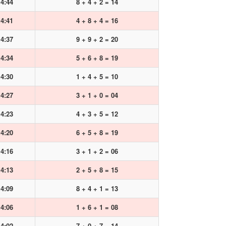
4:44
8 + 4 + 2 = 14
4:41
4 + 8 + 4 = 16
4:37
9 + 9 + 2 = 20
4:34
5 + 6 + 8 = 19
4:30
1 + 4 + 5 = 10
4:27
3 + 1 + 0 = 04
4:23
4 + 3 + 5 = 12
4:20
6 + 5 + 8 = 19
4:16
3 + 1 + 2 = 06
4:13
2 + 5 + 8 = 15
4:09
8 + 4 + 1 = 13
4:06
1 + 6 + 1 = 08
4:02
7 + 0 + 7 = 14