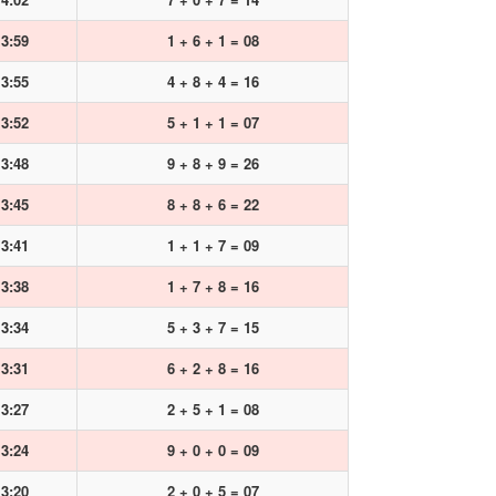
3:59
1 + 6 + 1 = 08
3:55
4 + 8 + 4 = 16
3:52
5 + 1 + 1 = 07
3:48
9 + 8 + 9 = 26
3:45
8 + 8 + 6 = 22
3:41
1 + 1 + 7 = 09
3:38
1 + 7 + 8 = 16
3:34
5 + 3 + 7 = 15
3:31
6 + 2 + 8 = 16
3:27
2 + 5 + 1 = 08
3:24
9 + 0 + 0 = 09
3:20
2 + 0 + 5 = 07