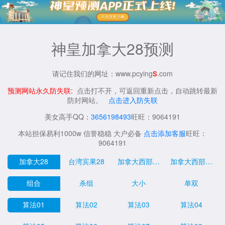
神皇加拿大28预测
s
请记住我们的网址：www.pcying
.com
预测网站永久防失联:
点击打不开，可返回重新点击，自动跳转最新
防封网站。
点击进入防失联
美女高手QQ：
3656198493
旺旺：9064191
本站担保易利1000w 信誉稳稳 大户必备
点击添加客服
旺旺：
9064191
加拿大28
台湾宾果28
加拿大西部28
加拿大西部pc
组合
杀组
大小
单双
算法01
算法02
算法03
算法04