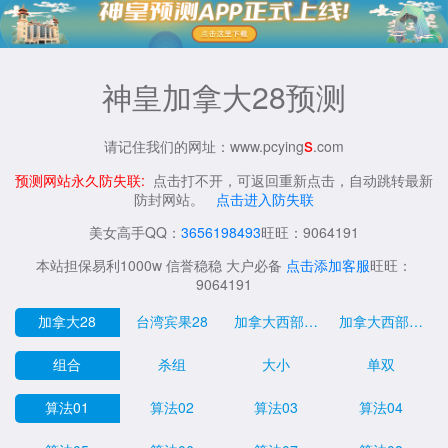
神皇加拿大28预测
s
请记住我们的网址：www.pcying
.com
预测网站永久防失联:
点击打不开，可返回重新点击，自动跳转最新
防封网站。
点击进入防失联
美女高手QQ：
3656198493
旺旺：9064191
本站担保易利1000w 信誉稳稳 大户必备
点击添加客服
旺旺：
9064191
加拿大28
台湾宾果28
加拿大西部28
加拿大西部pc
组合
杀组
大小
单双
算法01
算法02
算法03
算法04