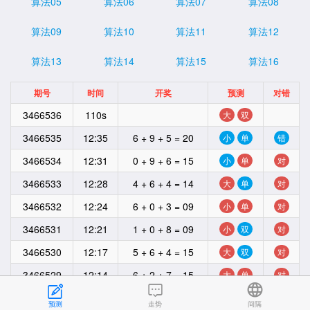
算法05
算法06
算法07
算法08
算法09
算法10
算法11
算法12
算法13
算法14
算法15
算法16
期号
时间
开奖
预测
对错
3466536
110s
大
双
3466535
12:35
6 + 9 + 5 = 20
小
单
错
3466534
12:31
0 + 9 + 6 = 15
小
单
对
3466533
12:28
4 + 6 + 4 = 14
大
单
对
3466532
12:24
6 + 0 + 3 = 09
小
单
对
3466531
12:21
1 + 0 + 8 = 09
小
双
对
3466530
12:17
5 + 6 + 4 = 15
大
双
对
3466529
12:14
6 + 2 + 7 = 15
大
单
对
3466528
12:10
9 + 0 + 4 = 13
小
双
对
预测
走势
间隔