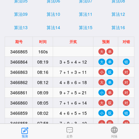
算法05
算法06
算法07
算法08
算法09
算法10
算法11
算法12
算法13
算法14
算法15
算法16
期号
时间
开奖
预测
对错
3466865
160s
大
单
3466864
08:19
3 + 5 + 4 = 12
大
单
错
3466863
08:16
7 + 1 + 3 = 11
小
双
对
3466862
08:12
4 + 8 + 6 = 18
大
单
对
3466861
08:09
9 + 7 + 5 = 21
小
单
对
3466860
08:05
7 + 1 + 6 = 14
大
双
对
3466859
08:02
4 + 6 + 5 = 15
小
双
错
3466858
07:58
7 + 0 + 3 = 10
小
双
对
3466857
07:55
2 + 7 + 2 = 11
小
单
对
预测
走势
间隔